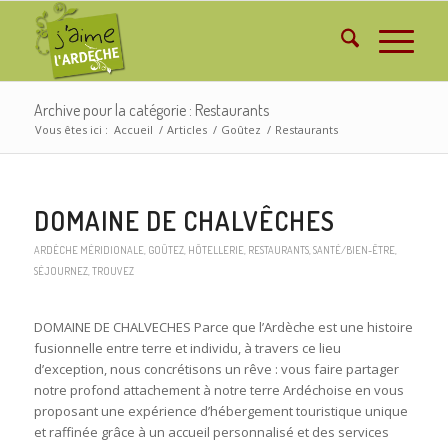
Archive pour la catégorie : Restaurants
Vous êtes ici :
Accueil
/
Articles
/
Goûtez
/
Restaurants
DOMAINE DE CHALVÊCHES
ARDÈCHE MÉRIDIONALE
,
GOÛTEZ
,
HÔTELLERIE
,
RESTAURANTS
,
SANTÉ/BIEN-ÊTRE
,
SÉJOURNEZ
,
TROUVEZ
DOMAINE DE CHALVECHES Parce que l’Ardèche est une histoire
fusionnelle entre terre et individu, à travers ce lieu
d’exception, nous concrétisons un rêve : vous faire partager
notre profond attachement à notre terre Ardéchoise en vous
proposant une expérience d’hébergement touristique unique
et raffinée grâce à un accueil personnalisé et des services