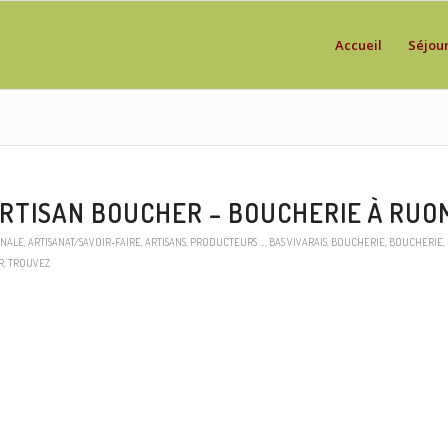
Accueil
Séjou
ARTISAN BOUCHER – BOUCHERIE À RUO
ONALE
,
ARTISANAT/SAVOIR-FAIRE
,
ARTISANS, PRODUCTEURS …
,
BAS VIVARAIS
,
BOUCHERIE
,
BOUCHERIE
,
R
,
TROUVEZ