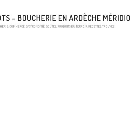
OTS – BOUCHERIE EN ARDÈCHE MÉRIDI
HERIE
,
COMMERCE
,
GASTRONOMIE
,
GOÛTEZ
,
PRODUITS DU TERROIR
,
RECETTES
,
TROUVEZ