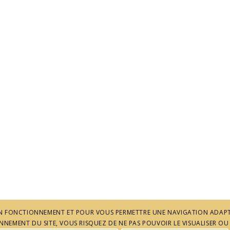
 SON FONCTIONNEMENT ET POUR VOUS PERMETTRE UNE NAVIGATION ADAPT
NEMENT DU SITE, VOUS RISQUEZ DE NE PAS POUVOIR LE VISUALISER OU 