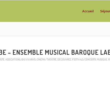
Accueil
Séjou
OBE – ENSEMBLE MUSICAL BAROQUE L
ISTE
,
ASSOCIATIONS
,
BAS VIVARAIS
,
CINÉMA/THÉÂTRE
,
DÉCOUVREZ
,
FESTIVALS/CONCERTS
,
MUSIQUE
,
R