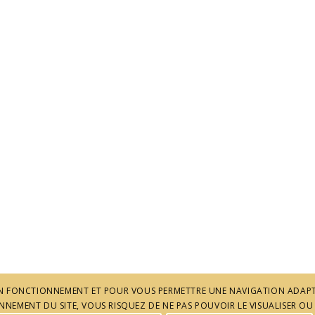
 SON FONCTIONNEMENT ET POUR VOUS PERMETTRE UNE NAVIGATION ADAPT
NEMENT DU SITE, VOUS RISQUEZ DE NE PAS POUVOIR LE VISUALISER OU 