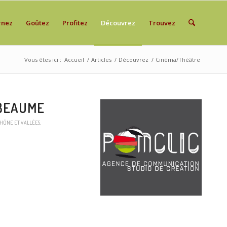
rnez
Goûtez
Profitez
Découvrez
Trouvez
Vous êtes ici :
Accueil
/
Articles
/
Découvrez
/
Cinéma/Théâtre
ABEAUME
HÔNE ET VALLÉES
,