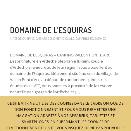
DOMAINE DE L’ESQUIRAS
AIRES DE CAMPING-CAR
,
ARDÈCHE MÉRIDIONALE
,
CAMPINGS
,
SÉJOURNEZ
DOMAINE DE L’ESQUIRAS – CAMPING VALLON PONT D’ARC
L’esprit nature en Ardèche Stéphanie & Rémi, couple
d’Ardéchois, amoureux de leur région, vous accueillent au
domaine de l’Esquiras. Idéalement situé au sein du village de
Vallon Pont d’Arc, au départ de randonnées pédestres,
équestres et VTT, nous sommes à proximité de la réserve
naturelle des gorges de l’Ardèche et […]
Lire la suite
CE SITE VITRINE UTILISE DES COOKIES DANS LE CADRE UNIQUE DE
SON FONCTIONNEMENT ET POUR VOUS PERMETTRE UNE
Partager :
NAVIGATION ADAPTÉE À VOS APPAREILS, TABLETTES ET
Plus
SMARTPHONES. EN SUPPRIMANT LES COOKIES DE
FONCTIONNEMENT DU SITE, VOUS RISQUEZ DE NE PAS POUVOIR LE