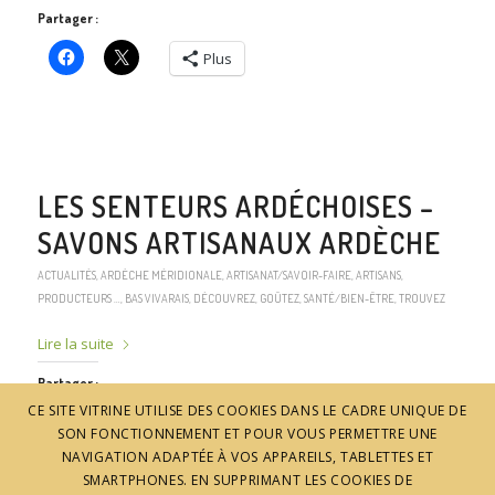
Partager :
Plus
LES SENTEURS ARDÉCHOISES –
SAVONS ARTISANAUX ARDÈCHE
ACTUALITÉS
,
ARDÈCHE MÉRIDIONALE
,
ARTISANAT/SAVOIR-FAIRE
,
ARTISANS,
PRODUCTEURS …
,
BAS VIVARAIS
,
DÉCOUVREZ
,
GOÛTEZ
,
SANTÉ/BIEN-ÊTRE
,
TROUVEZ
Lire la suite
Partager :
CE SITE VITRINE UTILISE DES COOKIES DANS LE CADRE UNIQUE DE
Plus
SON FONCTIONNEMENT ET POUR VOUS PERMETTRE UNE
NAVIGATION ADAPTÉE À VOS APPAREILS, TABLETTES ET
SMARTPHONES. EN SUPPRIMANT LES COOKIES DE