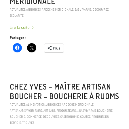
MÉRIDIONALE
ACTUALITÉS
,
ANNONCES
,
ARDÈCHE MÉRIDIONALE
,
BAS VIVARAIS
,
DÉCOUVREZ
,
SCOLARITÉ
Lire la suite
Partager :
Plus
CHEZ YVES – MAÎTRE ARTISAN
BOUCHER – BOUCHERIE À RUOMS
ACTUALITÉS
,
ALIMENTATION
,
ANNONCES
,
ARDÈCHE MÉRIDIONALE
,
ARTISANAT/SAVOIR-FAIRE
,
ARTISANS, PRODUCTEURS …
,
BAS VIVARAIS
,
BOUCHERIE
,
BOUCHERIE
,
COMMERCE
,
DÉCOUVREZ
,
GASTRONOMIE
,
GOÛTEZ
,
PRODUITS DU
TERROIR
,
TROUVEZ