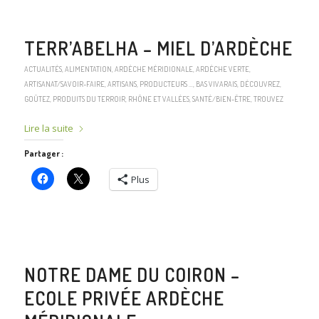
TERR’ABELHA – MIEL D’ARDÈCHE
ACTUALITÉS
,
ALIMENTATION
,
ARDÈCHE MÉRIDIONALE
,
ARDÈCHE VERTE
,
ARTISANAT/SAVOIR-FAIRE
,
ARTISANS, PRODUCTEURS …
,
BAS VIVARAIS
,
DÉCOUVREZ
,
GOÛTEZ
,
PRODUITS DU TERROIR
,
RHÔNE ET VALLÉES
,
SANTÉ/BIEN-ÊTRE
,
TROUVEZ
Lire la suite
Partager :
Plus
NOTRE DAME DU COIRON –
ECOLE PRIVÉE ARDÈCHE