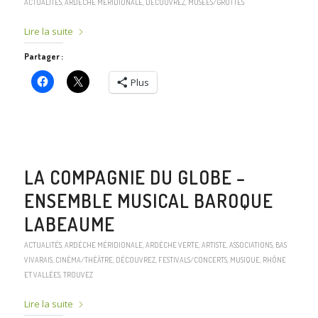
ACTUALITÉS
,
ARDÈCHE MÉRIDIONALE
,
DÉCOUVREZ
,
MUSÉES/GROTTES
Lire la suite
Partager :
Plus
LA COMPAGNIE DU GLOBE –
ENSEMBLE MUSICAL BAROQUE
LABEAUME
ACTUALITÉS
,
ARDÈCHE MÉRIDIONALE
,
ARDÈCHE VERTE
,
ARTISTE
,
ASSOCIATIONS
,
BAS
VIVARAIS
,
CINÉMA/THÉÂTRE
,
DÉCOUVREZ
,
FESTIVALS/CONCERTS
,
MUSIQUE
,
RHÔNE
ET VALLÉES
,
TROUVEZ
Lire la suite