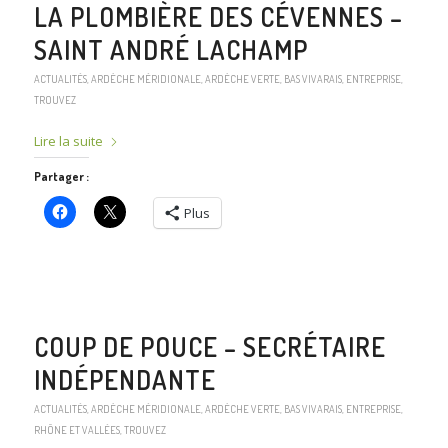
LA PLOMBIÈRE DES CÉVENNES –
SAINT ANDRÉ LACHAMP
ACTUALITÉS
,
ARDÈCHE MÉRIDIONALE
,
ARDÈCHE VERTE
,
BAS VIVARAIS
,
ENTREPRISE
,
TROUVEZ
Lire la suite
Partager :
Plus
COUP DE POUCE – SECRÉTAIRE
INDÉPENDANTE
ACTUALITÉS
,
ARDÈCHE MÉRIDIONALE
,
ARDÈCHE VERTE
,
BAS VIVARAIS
,
ENTREPRISE
,
RHÔNE ET VALLÉES
,
TROUVEZ