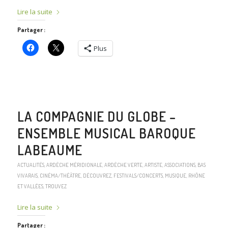
Lire la suite
Partager :
Plus
LA COMPAGNIE DU GLOBE –
ENSEMBLE MUSICAL BAROQUE
LABEAUME
ACTUALITÉS
,
ARDÈCHE MÉRIDIONALE
,
ARDÈCHE VERTE
,
ARTISTE
,
ASSOCIATIONS
,
BAS
VIVARAIS
,
CINÉMA/THÉÂTRE
,
DÉCOUVREZ
,
FESTIVALS/CONCERTS
,
MUSIQUE
,
RHÔNE
ET VALLÉES
,
TROUVEZ
Lire la suite
Partager :