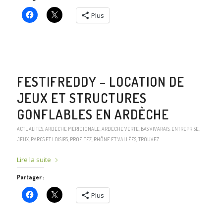
Plus
FESTIFREDDY – LOCATION DE
JEUX ET STRUCTURES
GONFLABLES EN ARDÈCHE
ACTUALITÉS
,
ARDÈCHE MÉRIDIONALE
,
ARDÈCHE VERTE
,
BAS VIVARAIS
,
ENTREPRISE
,
JEUX
,
PARCS ET LOISIRS
,
PROFITEZ
,
RHÔNE ET VALLÉES
,
TROUVEZ
Lire la suite
Partager :
Plus