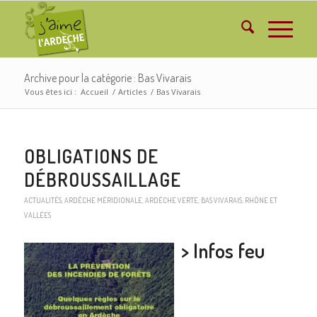
Archive pour la catégorie : Bas Vivarais
Vous êtes ici :
Accueil
/
Articles
/
Bas Vivarais
OBLIGATIONS DE
DÉBROUSSAILLAGE
ACTUALITÉS
,
ARDÈCHE MÉRIDIONALE
,
ARDÈCHE VERTE
,
BAS VIVARAIS
,
RHÔNE ET
VALLÉES
> Infos feu