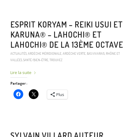
ESPRIT KORYAM – REIKI USUI ET
KARUNA® – LAHOCHI® ET
LAHOCHI® DE LA 13ÈME OCTAVE
ACTUALITÉS
,
ARDÈCHE MÉRIDIONALE
,
ARDÈCHE VERTE
,
BAS VIVARAIS
,
RHÔNE ET
VALLÉES
,
SANTÉ/BIEN-ÊTRE
,
TROUVEZ
Lire la suite
Partager :
Plus
SYLVAIN VILLARD AUTEUR