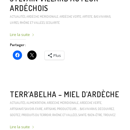
ARDÉCHOIS
ACTUALITÉS
,
ARDÈCHE MÉRIDIONALE
,
ARDÈCHE VERTE
,
ARTISTE
,
BAS VIVARAIS
,
LIVRES
,
RHÔNE ET VALLÉES
,
SCOLARITÉ
Lire la suite
Partager :
Plus
TERR’ABELHA – MIEL D’ARDÈCHE
ACTUALITÉS
,
ALIMENTATION
,
ARDÈCHE MÉRIDIONALE
,
ARDÈCHE VERTE
,
ARTISANAT/SAVOIR-FAIRE
,
ARTISANS, PRODUCTEURS …
,
BAS VIVARAIS
,
DÉCOUVREZ
,
GOÛTEZ
,
PRODUITS DU TERROIR
,
RHÔNE ET VALLÉES
,
SANTÉ/BIEN-ÊTRE
,
TROUVEZ
Lire la suite