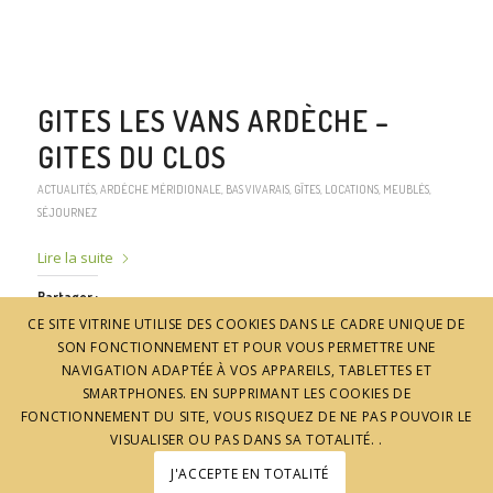
GITES LES VANS ARDÈCHE –
GITES DU CLOS
ACTUALITÉS
,
ARDÈCHE MÉRIDIONALE
,
BAS VIVARAIS
,
GÎTES, LOCATIONS, MEUBLÉS
,
SÉJOURNEZ
Lire la suite
Partager :
CE SITE VITRINE UTILISE DES COOKIES DANS LE CADRE UNIQUE DE
Plus
SON FONCTIONNEMENT ET POUR VOUS PERMETTRE UNE
NAVIGATION ADAPTÉE À VOS APPAREILS, TABLETTES ET
SMARTPHONES. EN SUPPRIMANT LES COOKIES DE
FONCTIONNEMENT DU SITE, VOUS RISQUEZ DE NE PAS POUVOIR LE
VISUALISER OU PAS DANS SA TOTALITÉ. .
J'ACCEPTE EN TOTALITÉ
1
2
3
4
5
Page 1 sur 5