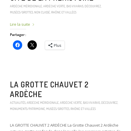
ARDÈCHE MÉRIDIONALE
,
ARDÈCHE VERTE
,
BAS VIVARAIS
,
DÉCOUVREZ
,
MUSÉES/GROTTES
,
NON CLASSÉ
,
RHÔNE ET VALLÉES
Lire la suite
Partager :
Plus
LA GROTTE CHAUVET 2
ARDÈCHE
ACTUALITÉS
,
ARDÈCHE MÉRIDIONALE
,
ARDÈCHE VERTE
,
BAS VIVARAIS
,
DÉCOUVREZ
,
MONUMENTS/PATRIMOINE
,
MUSÉES/GROTTES
,
RHÔNE ET VALLÉES
LA GROTTE CHAUVET 2 ARDÈCHE La Grotte Chauvet 2 Ardèche