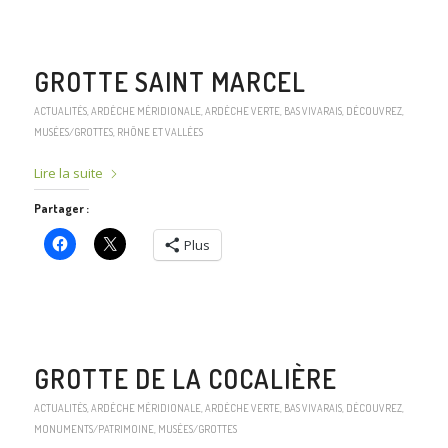
GROTTE SAINT MARCEL
ACTUALITÉS
,
ARDÈCHE MÉRIDIONALE
,
ARDÈCHE VERTE
,
BAS VIVARAIS
,
DÉCOUVREZ
,
MUSÉES/GROTTES
,
RHÔNE ET VALLÉES
Lire la suite
Partager :
Plus
GROTTE DE LA COCALIÈRE
ACTUALITÉS
,
ARDÈCHE MÉRIDIONALE
,
ARDÈCHE VERTE
,
BAS VIVARAIS
,
DÉCOUVREZ
,
MONUMENTS/PATRIMOINE
,
MUSÉES/GROTTES