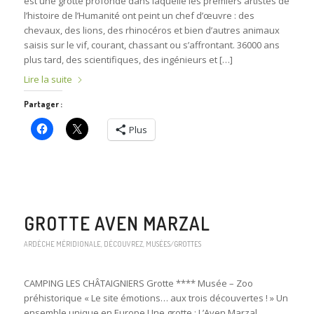
est une grotte profonde dans laquelle les premiers artistes de
l’histoire de l’Humanité ont peint un chef d’œuvre : des
chevaux, des lions, des rhinocéros et bien d’autres animaux
saisis sur le vif, courant, chassant ou s’affrontant. 36000 ans
plus tard, des scientifiques, des ingénieurs et […]
Lire la suite
Partager :
Plus
GROTTE AVEN MARZAL
ARDÈCHE MÉRIDIONALE
,
DÉCOUVREZ
,
MUSÉES/GROTTES
CAMPING LES CHÂTAIGNIERS Grotte **** Musée – Zoo
préhistorique « Le site émotions… aux trois découvertes ! » Un
ensemble unique en Europe Une grotte : L’Aven Marzal