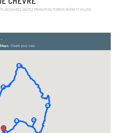
DE CHÈVRE
ITS
,
DÉCOUVREZ
,
GOÛTEZ
,
PRODUITS DU TERROIR
,
RHÔNE ET VALLÉES