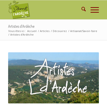
Artistes d’Ardèche
Vous êtes ici :
Accueil
/
Articles
/
Découvrez
/
Artisanat/Savoir-faire
/
Artistes d’Ardèche