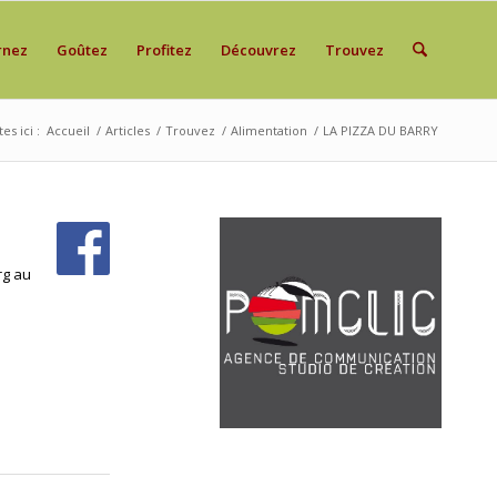
rnez
Goûtez
Profitez
Découvrez
Trouvez
es ici :
Accueil
/
Articles
/
Trouvez
/
Alimentation
/
LA PIZZA DU BARRY
rg au