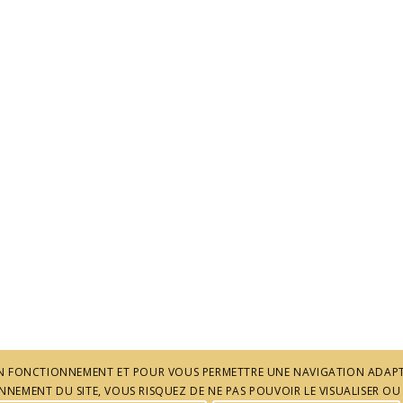
 SON FONCTIONNEMENT ET POUR VOUS PERMETTRE UNE NAVIGATION ADAPT
NEMENT DU SITE, VOUS RISQUEZ DE NE PAS POUVOIR LE VISUALISER OU 