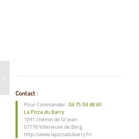
Chez Sandie, salon de
coiffure Villeneuve de
Berg
Contact :
Pour Commander :
04 75 94 48 60
La Pizza du Barry
1091 chemin de St Jean
07170 Villeneuve de Berg
http://www.lapizzadubarry.fr/