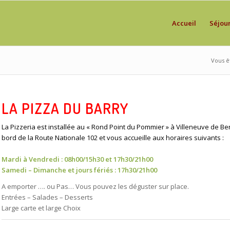
Accueil
Séjou
Vous êt
LA PIZZA DU BARRY
La Pizzeria est installée au « Rond Point du Pommier » à Villeneuve de Be
bord de la Route Nationale 102 et vous accueille aux horaires suivants :
Mardi à Vendredi : 08h00/15h30 et 17h30/21h00
Samedi – Dimanche et jours fériés : 17h30/21h00
A emporter …. ou Pas… Vous pouvez les déguster sur place.
Entrées – Salades – Desserts
Large carte et large Choix