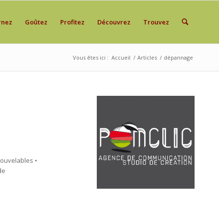
rnez
Goûtez
Profitez
Découvrez
Trouvez
Vous êtes ici :
Accueil
/
Articles
/
dépannage
nouvelables •
de