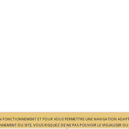
 SON FONCTIONNEMENT ET POUR VOUS PERMETTRE UNE NAVIGATION ADAPT
NEMENT DU SITE, VOUS RISQUEZ DE NE PAS POUVOIR LE VISUALISER OU 