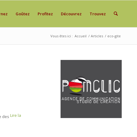
rnez
Goûtez
Profitez
Découvrez
Trouvez
Vous êtes ici :
Accueil
/
Articles
/
eco-gite
Lire la
te des