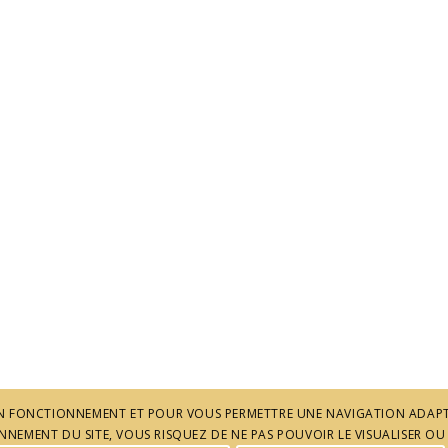
 SON FONCTIONNEMENT ET POUR VOUS PERMETTRE UNE NAVIGATION ADAPT
NEMENT DU SITE, VOUS RISQUEZ DE NE PAS POUVOIR LE VISUALISER OU 