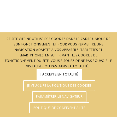
CE SITE VITRINE UTILISE DES COOKIES DANS LE CADRE UNIQUE DE
SON FONCTIONNEMENT ET POUR VOUS PERMETTRE UNE
NAVIGATION ADAPTÉE À VOS APPAREILS, TABLETTES ET
© J'aime l'Ardèche - Réalisation :
Agence Pomclic
SMARTPHONES. EN SUPPRIMANT LES COOKIES DE
FONCTIONNEMENT DU SITE, VOUS RISQUEZ DE NE PAS POUVOIR LE
VISUALISER OU PAS DANS SA TOTALITÉ. .
J'ACCEPTE EN TOTALITÉ
JE VEUX LIRE LA POLITIQUE DES COOKIES
PARAMÉTRER LE NAVIGATEUR
POLITIQUE DE CONFIDENTIALITÉ