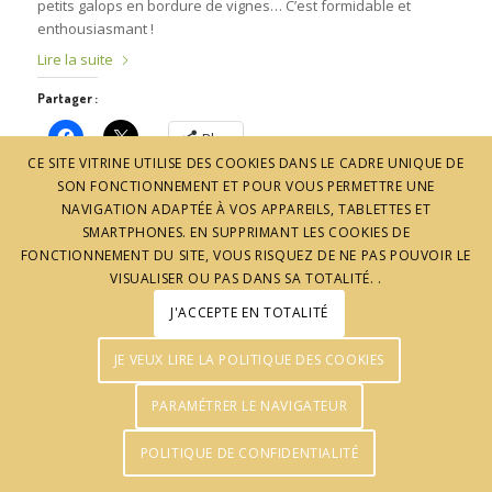
petits galops en bordure de vignes… C’est formidable et
enthousiasmant !
Lire la suite
Partager :
Plus
CE SITE VITRINE UTILISE DES COOKIES DANS LE CADRE UNIQUE DE
SON FONCTIONNEMENT ET POUR VOUS PERMETTRE UNE
NAVIGATION ADAPTÉE À VOS APPAREILS, TABLETTES ET
SMARTPHONES. EN SUPPRIMANT LES COOKIES DE
FONCTIONNEMENT DU SITE, VOUS RISQUEZ DE NE PAS POUVOIR LE
VISUALISER OU PAS DANS SA TOTALITÉ. .
J'ACCEPTE EN TOTALITÉ
JE VEUX LIRE LA POLITIQUE DES COOKIES
© J'aime l'Ardèche - Réalisation :
Agence Pomclic
PARAMÉTRER LE NAVIGATEUR
POLITIQUE DE CONFIDENTIALITÉ