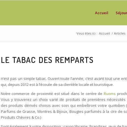
Accueil
Séjou
Vous êtes ici :
Accueil
/
Articles
LE TABAC DES REMPARTS
-BUREA
RUOMS
n’est pas un simple tabac. Ouvert toute l’année, c’est avant tout une ent
qui, depuis 2012 est à l’écoute de sa clientèle locale et touristique.
Notre commerce de proximité est situé dans le centre de
Ruoms
proch
Vous y trouverez un choix varié de produits de premières nécessités
des produits dérivés choisis avec soin qui embelliront votre quotidien (
Parfums de Grasse, Montres & Bijoux, Bougies parfumés à la cire de so
Produits Chèvres & Co.)
Sont également à votre disposition : rayon librairie, friandises, jeux de h