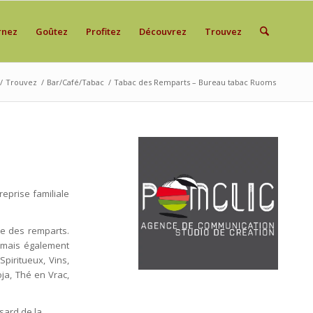
rnez
Goûtez
Profitez
Découvrez
Trouvez
/
Trouvez
/
Bar/Café/Tabac
/
Tabac des Remparts – Bureau tabac Ruoms
U TABAC
reprise familiale
e des remparts.
 mais également
Spiritueux, Vins,
ja, Thé en Vrac,
asard de la