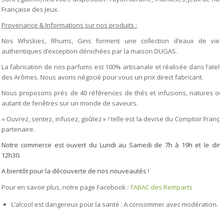
Française des Jeux.
Provenance & Informations sur nos produits :
Nos Whiskies, Rhums, Gins forment une collection d’eaux de vie
authentiques d’exception dénichées par la maison DUGAS.
La fabrication de nos parfums est 100% artisanale et réalisée dans l’atel
des Arômes. Nous avons négocié pour vous un prix direct fabricant.
Nous proposons prés de 40 références de thés et infusions, natures o
autant de fenêtres sur un monde de saveurs.
« Ouvrez, sentez, infusez, goûtez » ! telle est la devise du Comptoir Franç
partenaire.
Notre commerce est ouvert du Lundi au Samedi de 7h à 19h et le d
12h30.
A bientôt pour la découverte de nos nouveautés !
Bureau tabac Ruoms
Pour en savoir plus, notre page Facebook :
TABAC des Remparts
L’alcool est dangereux pour la santé : A consommer avec modération.