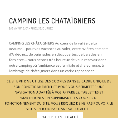
CAMPING LES CHATAÎGNIERS
BAS VIVARAIS
,
CAMPINGS
,
SÉJOURNEZ
CAMPING LES CHÂTAIGNIERS Au cœur de la vallée de La
Beaume… pour vos vacances au soleil, entre rivières et monts
d’Ardèche… de baignades en découvertes, de balades en
farniente… Nous serons très heureux de vous recevoir dans
notre camping où l’ambiance est familiale et chaleureuse, à
l’ombrage de châtaigniers dans un cadre reposant et
Lire la suite
CE SITE VITRINE UTILISE DES COOKIES DANS LE CADRE UNIQUE DE
SON FONCTIONNEMENT ET POUR VOUS PERMETTRE UNE
Partager :
NAVIGATION ADAPTÉE À VOS APPAREILS, TABLETTES ET
Plus
SMARTPHONES. EN SUPPRIMANT LES COOKIES DE
FONCTIONNEMENT DU SITE, VOUS RISQUEZ DE NE PAS POUVOIR LE
VISUALISER OU PAS DANS SA TOTALITÉ. .
J'ACCEPTE EN TOTALITÉ