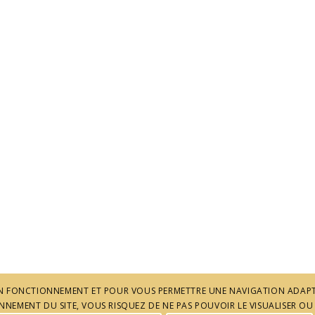
 SON FONCTIONNEMENT ET POUR VOUS PERMETTRE UNE NAVIGATION ADAPT
NEMENT DU SITE, VOUS RISQUEZ DE NE PAS POUVOIR LE VISUALISER OU 