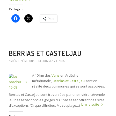
Lire la suite
Partager :
Plus
BERRIAS ET CASTELJAU
ARDÈCHE MÉRIDIONALE
,
DÉCOUVREZ
,
VILLAGES
A 10 km des
Vans
en Ardèche
méridionale,
Berrias et Casteljau
sont en
réalité deux communes qui se sont associées.
Berrias et Casteljau sont traversées par une rivière cévenole :
le Chassezac dont les gorges du Chassezac offrent des sites
Lire la suite
d’exceptions (Cirque d’Endieu, Mazet plage…).