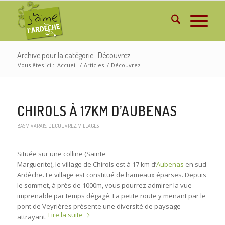
Archive pour la catégorie : Découvrez
Vous êtes ici :
Accueil
/
Articles
/
Découvrez
CHIROLS À 17KM D’AUBENAS
BAS VIVARAIS
,
DÉCOUVREZ
,
VILLAGES
Située sur une colline (Sainte
Marguerite), le village de Chirols est à 17 km d’
Aubenas
en sud
Ardèche. Le village est constitué de hameaux éparses. Depuis
le sommet, à près de 1000m,
vous pourrez admirer la vue
imprenable par temps dégagé. La petite route y menant par le
pont de Veyrières présente une diversité de paysage
Lire la suite
attrayant.